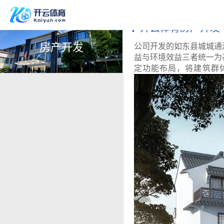
开云体育房产开发
房产开发
公司开发的如东县城城通
益与环境效益三者统一为
定功能布局，将建筑群