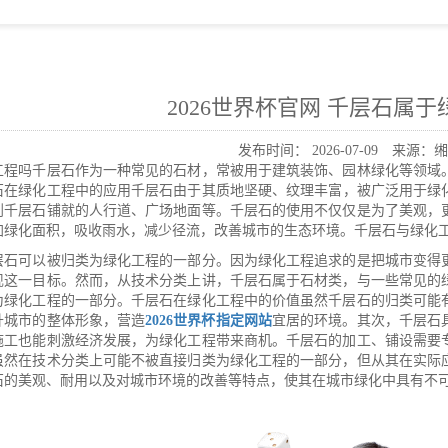
2026世界杯官网 千层石属
发布时间：
2026-07-09
来源：缃
工程吗千层石作为一种常见的石材，常被用于建筑装饰、园林绿化等领域
石在绿化工程中的应用千层石由于其质地坚硬、纹理丰富，被广泛用于绿
到千层石铺就的人行道、广场地面等。千层石的使用不仅仅是为了美观，
加绿化面积，吸收雨水，减少径流，改善城市的生态环境。千层石与绿化
层石可以被归类为绿化工程的一部分。因为绿化工程追求的是把城市变得
现这一目标。然而，从技术分类上讲，千层石属于石材类，与一些常见的
为绿化工程的一部分。千层石在绿化工程中的价值虽然千层石的归类可能
升城市的整体形象，营造
2026世界杯指定网站
宜居的环境。其次，千层石
施工也能刺激经济发展，为绿化工程带来商机。千层石的加工、铺设需要
虽然在技术分类上可能不被直接归类为绿化工程的一部分，但从其在实际
石的美观、耐用以及对城市环境的改善等特点，使其在城市绿化中具有不