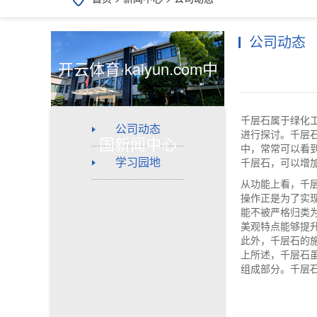
公司动态
开云体育·kaiyun.com中
千层石属于绿化
公司动态
进行探讨。千层
国新闻中心
中，常常可以看
学习园地
千层石，可以增
从功能上看，千
操作正是为了实
能不被严格归类
美观特点能够提
此外，千层石的
上所述，千层石
组成部分。千层