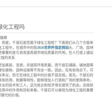
于绿化工程吗
戠粶
。但是，千层石是否属于绿化工程呢？下面我们从几个方面来
化工程中。在城市中的街
2026世界杯指定网站
头、广场、园林
更重要的是它具有提高城市绿化质量的作用。在人行道上铺设
工程的关系
更加美丽、宜居，并提高环境质量。而千层石铺路、铺地面等
绿化植物、园林设施等不完全一致。因此，在有些场合下，可
有争议，但它在绿化工程中的价值不容忽视。首先，千层石的
具有防滑、耐磨等特性，能够增加人行道和广场的使用寿命。
专业的技术和工人，这为就业和经济增长提供了机会。总结综
应用中的作用和目标来看，千层石可以被视为绿化工程的重要
可替代的价值。